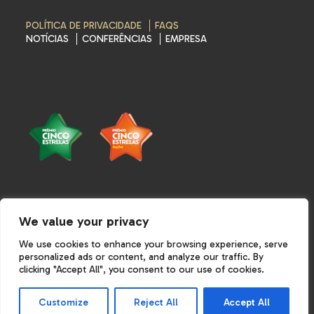
POLÍTICA DE PRIVACIDADE
FAQS
NOTÍCIAS
CONFERÊNCIAS
EMPRESA
We value your privacy
TERMOS E CONDIÇÕES
POLÍTICA DE PRIVACIDADE
POLÍTICA DE COOKIES
We use cookies to enhance your browsing experience, serve
personalized ads or content, and analyze our traffic. By
clicking "Accept All", you consent to our use of cookies.
©Cinco-estrelas 2026. All Rights Reserved.
Customize
Reject All
Accept All